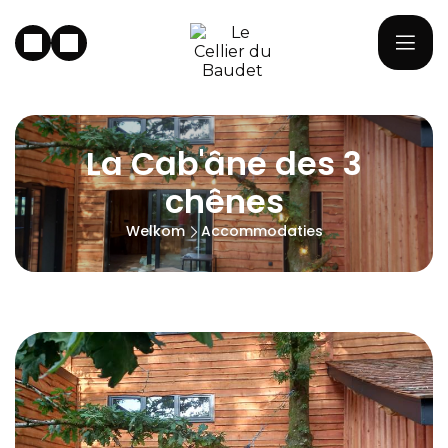
La Cab'âne des 3
chênes
Welkom
Accommodaties