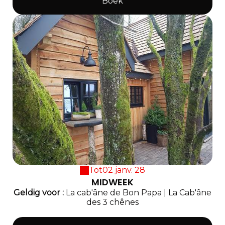
Boek
Tot
02 janv. 28
MIDWEEK
Geldig
voor
:
La cab'âne de Bon Papa
|
La Cab'âne
des 3 chênes