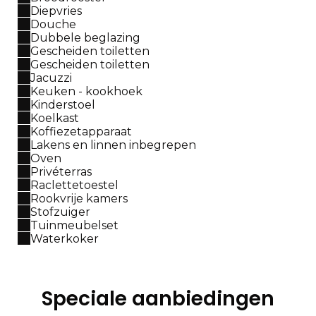
Diepvries
Douche
Dubbele beglazing
Gescheiden toiletten
Gescheiden toiletten
Jacuzzi
Keuken - kookhoek
Kinderstoel
Koelkast
Koffiezetapparaat
Lakens en linnen inbegrepen
Oven
Privéterras
Raclettetoestel
Rookvrije kamers
Stofzuiger
Tuinmeubelset
Waterkoker
Speciale aanbiedingen