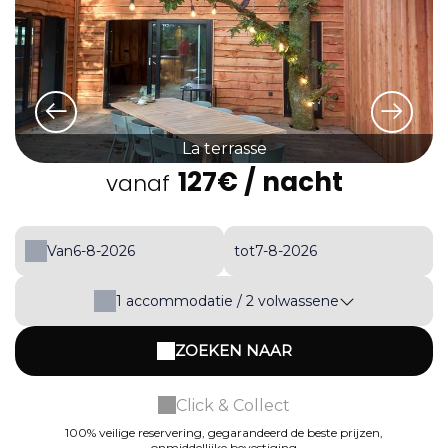
La terrasse
127€
/ nacht
vanaf
Van
tot
1
accommodatie /
2
volwassene
ZOEKEN NAAR
Click & Collect
100% veilige reservering, gegarandeerd de beste prijzen,
onmiddellijke bevestiging